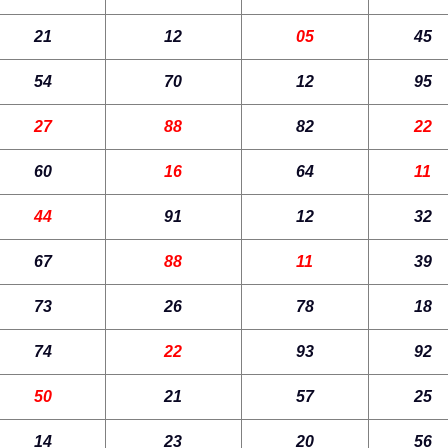
21
12
05
45
54
70
12
95
27
88
82
22
60
16
64
11
44
91
12
32
67
88
11
39
73
26
78
18
74
22
93
92
50
21
57
25
14
23
20
56