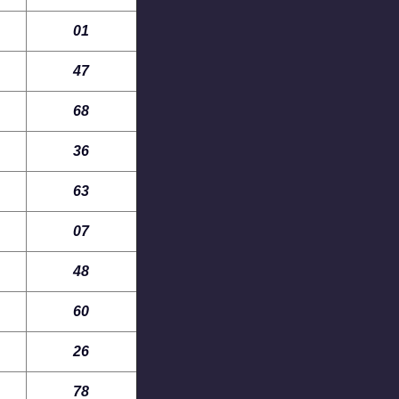
01
47
68
36
63
07
48
60
26
78