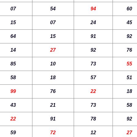
07
54
94
60
15
07
24
45
64
15
91
92
14
27
92
76
85
10
73
55
58
18
57
51
99
76
22
18
43
21
73
58
22
91
78
92
59
72
12
27