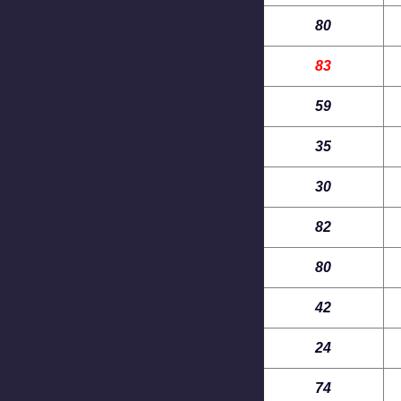
80
83
59
35
30
82
80
42
24
74