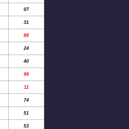
07
31
88
24
40
99
11
74
51
53