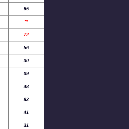
65
**
72
56
30
09
48
82
41
31