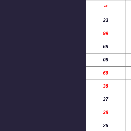
**
23
99
68
08
66
38
37
38
26