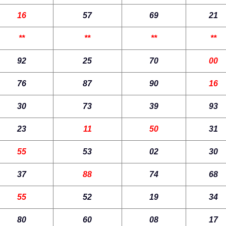
16
57
69
21
**
**
**
**
92
25
70
00
76
87
90
16
30
73
39
93
23
11
50
31
55
53
02
30
37
88
74
68
55
52
19
34
80
60
08
17