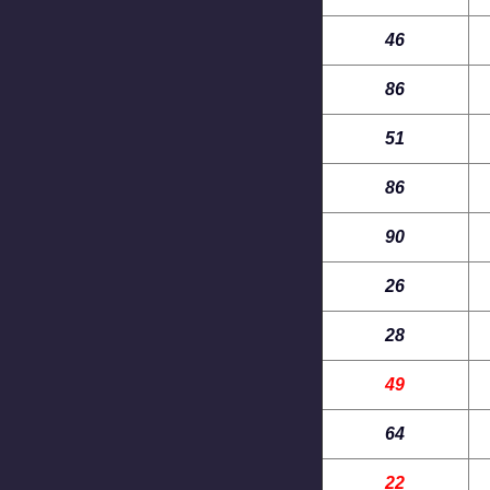
46
86
51
86
90
26
28
49
64
22