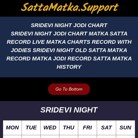
SattaMatka.Support
SRIDEVI NIGHT JODI CHART
Go To Bottom
SRIDEVI NIGHT
MON
TUE
WED
THU
FRI
SAT
SUN