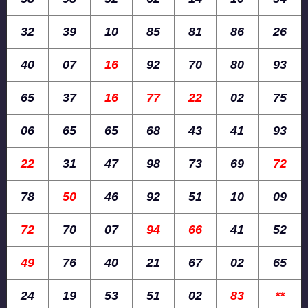
32
39
10
85
81
86
26
40
07
16
92
70
80
93
65
37
16
77
22
02
75
06
65
65
68
43
41
93
22
31
47
98
73
69
72
78
50
46
92
51
10
09
72
70
07
94
66
41
52
49
76
40
21
67
02
65
24
19
53
51
02
83
**