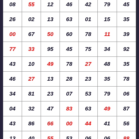
08
55
12
46
42
79
45
26
02
13
63
01
15
35
00
67
50
60
78
11
39
77
33
95
45
75
34
92
43
10
49
78
27
48
35
46
27
13
28
23
35
78
34
81
23
07
53
79
06
04
32
47
83
63
49
87
43
86
66
00
44
41
56
13
40
55
53
06
06
88