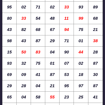
95
02
71
02
33
93
89
80
33
54
48
11
99
68
43
82
68
67
94
75
21
98
43
87
29
71
01
38
15
50
83
04
90
44
28
93
32
75
01
07
02
87
69
09
41
87
53
18
30
29
28
04
21
95
97
87
65
04
58
55
23
25
41