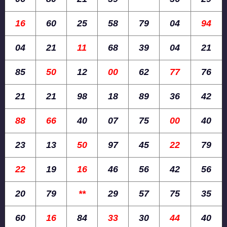
16
60
25
58
79
04
94
04
21
11
68
39
04
21
85
50
12
00
62
77
76
21
21
98
18
89
36
42
88
66
40
07
75
00
40
23
13
50
97
45
22
79
22
19
16
46
56
42
56
20
79
**
29
57
75
35
60
16
84
33
30
44
40