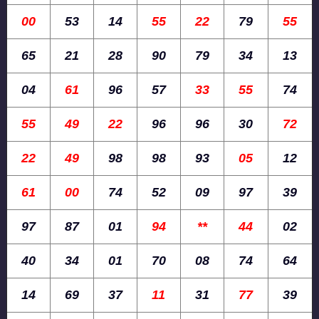
00
53
14
55
22
79
55
65
21
28
90
79
34
13
04
61
96
57
33
55
74
55
49
22
96
96
30
72
22
49
98
98
93
05
12
61
00
74
52
09
97
39
97
87
01
94
**
44
02
40
34
01
70
08
74
64
14
69
37
11
31
77
39