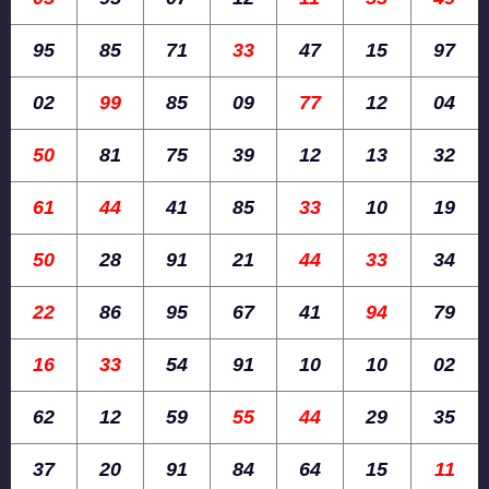
95
85
71
33
47
15
97
02
99
85
09
77
12
04
50
81
75
39
12
13
32
61
44
41
85
33
10
19
50
28
91
21
44
33
34
22
86
95
67
41
94
79
16
33
54
91
10
10
02
62
12
59
55
44
29
35
37
20
91
84
64
15
11