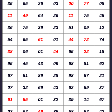
35
65
26
03
00
77
08
11
49
64
26
11
75
45
36
75
39
23
51
09
12
54
65
61
01
44
72
74
38
06
01
44
65
22
18
95
45
43
09
68
81
62
67
51
89
28
98
57
21
07
32
69
43
62
59
37
61
55
01
32
39
14
67
03
62
49
85
58
52
42